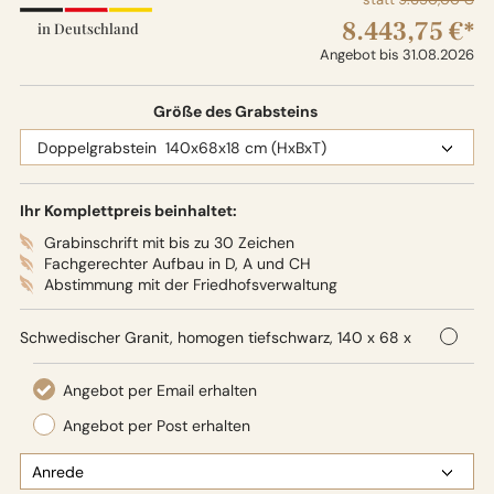
8.443,75 €*
in Deutschland
Angebot bis 31.08.2026
Größe des Grabsteins
Ihr Komplettpreis beinhaltet:
Grabinschrift mit bis zu 30 Zeichen
Fachgerechter Aufbau in D, A und CH
Abstimmung mit der Friedhofsverwaltung
Schwedischer Granit, homogen tiefschwarz, 140 x 68 x
18 cm (HxBxT), Oberflächenbearbeitung: Seidenglanz
Dieses moderne Grabmal für ein Doppelgrab verbindet
die Eleganz kontrastreicher Materialien mit zeitgemäßer
Gestaltung. Die Basis bildet eine Kombination aus hellem
Quarzit und dunklem Granit, die harmonisch aufeinander
abgestimmt sind. Der warme Farbton des Quarzits wird