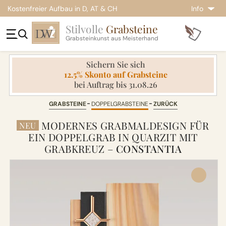
Kostenfreier Aufbau in D, AT & CH
Info
Stilvolle
Grabsteine
Grabsteinkunst aus Meisterhand
Sichern Sie sich
12.5% Skonto auf Grabsteine
bei Auftrag bis 31.08.26
GRABSTEINE
DOPPELGRABSTEINE
ZURÜCK
MODERNES GRABMALDESIGN FÜR
NEU
EIN DOPPELGRAB IN QUARZIT MIT
GRABKREUZ –
CONSTANTIA