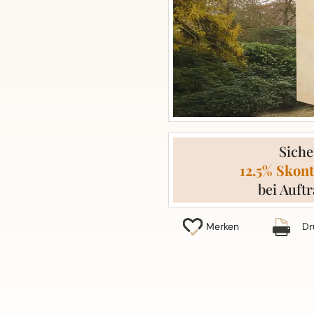
Siche
12.5% Skont
bei Auftr
Merken
Dr