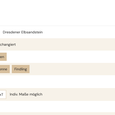
Dresdener Elbsandstein
changiert
len
onne
Findling
Indiv. Maße möglich
xT