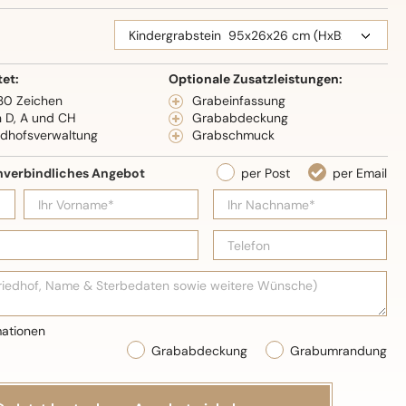
eidenglanz
tet:
Optionale Zusatzleistungen:
 30 Zeichen
Grabeinfassung
n D, A und CH
Grababdeckung
edhofsverwaltung
Grabschmuck
Grababdeckung
Grabumrandung