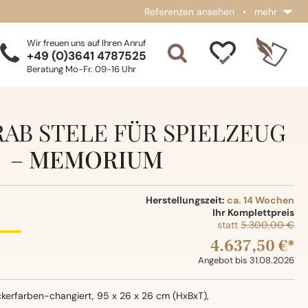
Referenzen ansehen
•
mehr
Wir freuen uns auf Ihren Anruf
+49 (0)3641 4787525
Beratung Mo-Fr. 09-16 Uhr
AB STELE FÜR SPIELZEUG
–
MEMORIUM
Herstellungszeit:
ca. 14 Wochen
Ihr Komplettpreis
statt
5.300,00 €
4.637,50 €*
Angebot bis 31.08.2026
kerfarben-changiert, 95 x 26 x 26 cm (HxBxT),