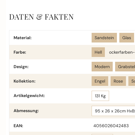
DATEN & FAKTEN
Material:
Sandstein
Glas
Farbe:
Hell
ockerfarben-
Design:
Modern
Grabste
Kollektion:
Engel
Rose
S
Artikelgewicht:
131 Kg
Abmessung:
95 x 26 x 26cm HxB
EAN:
4056026042483