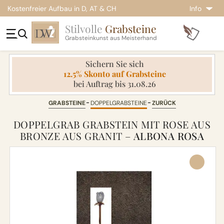
Kostenfreier Aufbau in D, AT & CH
Info
Stilvolle
Grabsteine
Grabsteinkunst aus Meisterhand
Sichern Sie sich
12.5% Skonto auf Grabsteine
bei Auftrag bis 31.08.26
GRABSTEINE
DOPPELGRABSTEINE
ZURÜCK
DOPPELGRAB GRABSTEIN MIT ROSE AUS
BRONZE AUS GRANIT –
ALBONA ROSA