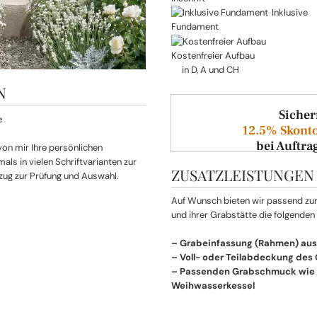
Inklusive
Fundament
Kostenfreier Aufbau
in D, A und CH
N
Sicher
12.5% Skonto
bei Auftra
 von mir Ihre persönlichen
ls in vielen Schriftvarianten zur
ZUSATZLEISTUNGEN
zug zur Prüfung und Auswahl.
Auf Wunsch bieten wir passend z
und ihrer Grabstätte die folgenden
– Grabeinfassung (Rahmen) aus
– Voll- oder Teilabdeckung des
– Passenden Grabschmuck wie L
Weihwasserkessel