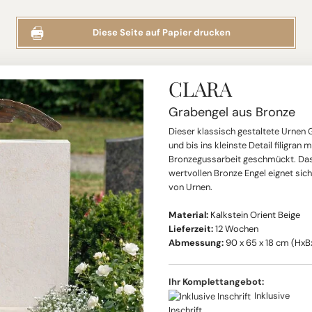
Diese Seite auf Papier drucken
CLARA
Grabengel aus Bronze
Dieser klassisch gestaltete Urnen 
und bis ins kleinste Detail filigran 
Bronzegussarbeit geschmückt. Da
wertvollen Bronze Engel eignet sich
von Urnen.
Material:
Kalkstein Orient Beige
Lieferzeit:
12 Wochen
Abmessung:
90 x 65 x 18 cm (HxB
Ihr Komplettangebot:
Inklusive
Inschrift