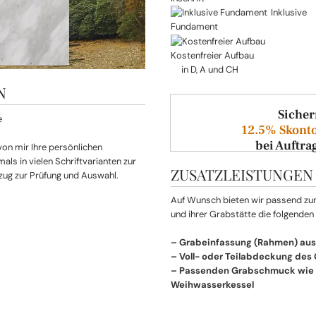
Inklusive
Fundament
Kostenfreier Aufbau
in D, A und CH
N
Sicher
12.5% Skonto
bei Auftra
 von mir Ihre persönlichen
ls in vielen Schriftvarianten zur
ZUSATZLEISTUNGEN
zug zur Prüfung und Auswahl.
Auf Wunsch bieten wir passend z
und ihrer Grabstätte die folgenden
– Grabeinfassung (Rahmen) aus
– Voll- oder Teilabdeckung des
– Passenden Grabschmuck wie L
Weihwasserkessel