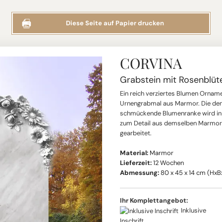
Diese Seite auf Papier drucken
CORVINA
Grabstein mit Rosenblüt
Ein reich verziertes Blumen Orname
Urnengrabmal aus Marmor. Die den
schmückende Blumenranke wird in 
zum Detail aus demselben Marmorb
gearbeitet.
Material:
Marmor
Lieferzeit:
12 Wochen
Abmessung:
80 x 45 x 14 cm (HxB
Ihr Komplettangebot:
Inklusive
Inschrift