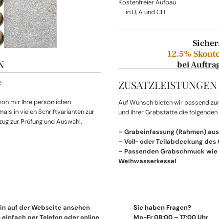
Kostenfreier Aufbau
in D, A und CH
Sicher
12.5% Skonto
N
bei Auftra
ZUSATZLEISTUNGEN
 von mir Ihre persönlichen
Auf Wunsch bieten wir passend z
ls in vielen Schriftvarianten zur
und ihrer Grabstätte die folgenden
zug zur Prüfung und Auswahl.
– Grabeinfassung (Rahmen) aus
– Voll- oder Teilabdeckung des
– Passenden Grabschmuck wie L
Weihwasserkessel
in auf der Webseite ansehen
Sie haben Fragen?
einfach per Telefon oder online
Mo-Fr 08:00 – 17:00 Uhr