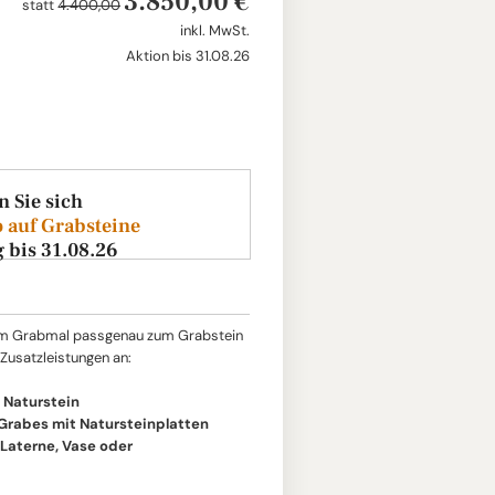
3.850,00 €
statt
4.400,00
inkl. MwSt.
Aktion bis 31.08.26
n Sie sich
 auf Grabsteine
g bis 31.08.26
um Grabmal passgenau zum Grabstein
 Zusatzleistungen an:
 Naturstein
 Grabes mit Natursteinplatten
aterne, Vase oder