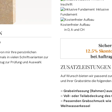
Inschrift
Inklusive
Fundament
Kostenfreier Aufbau
in D, A und CH
N
Sicher
12.5% Skonto
 von mir Ihre persönlichen
bei Auftra
ls in vielen Schriftvarianten zur
zug zur Prüfung und Auswahl.
ZUSATZLEISTUNGEN
Auf Wunsch bieten wir passend z
und ihrer Grabstätte die folgenden
– Grabeinfassung (Rahmen) aus
– Voll- oder Teilabdeckung des
– Passenden Grabschmuck wie L
Weihwasserkessel