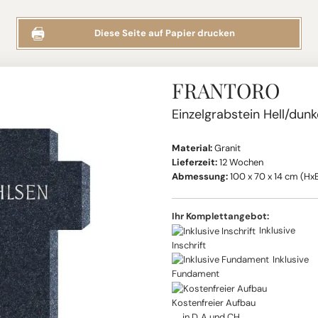
Diese Seite auf Papier drucken
FRANTORO
Einzelgrabstein Hell/dunk
Material:
Granit
Lieferzeit:
12 Wochen
Abmessung:
100 x 70 x 14 cm (Hx
Ihr Komplettangebot:
Inklusive
Inschrift
Inklusive
Fundament
Kostenfreier Aufbau
in D, A und CH